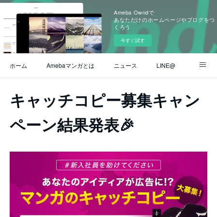
Ameba Owndで
あなただけのホームページやブログをつ
くろう
今すぐ試す
ホーム
Amebaマンガとは
ニュース
LINE@
Instagram
公式ブログ
ヘルプ / よくある質問
キャッチコピー募集キャン
お問い合わせ
ペーン結果発表🎉