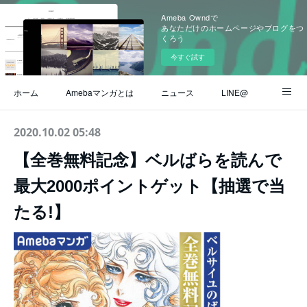
Ameba Owndで
あなただけのホームページやブログをつ
くろう
今すぐ試す
ホーム
Amebaマンガとは
ニュース
LINE@
Instagram
公式ブログ
ヘルプ / よくある質問
2020.10.02 05:48
【全巻無料記念】ベルばらを読んで
お問い合わせ
最大2000ポイントゲット【抽選で当
たる!】