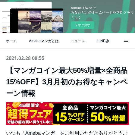
Ameba Owndで
あなただけのホームページやブログをつ
くろう
今すぐ試す
ホーム
Amebaマンガとは
ニュース
LINE@
Instagram
公式ブログ
ヘルプ / よくある質問
2021.02.28 08:55
【マンガコイン最大50%増量×全商品
お問い合わせ
15%OFF】3月月初のお得なキャンペ
ーン情報
いつも「Amebaマンガ」をご利用いただきありがとうご