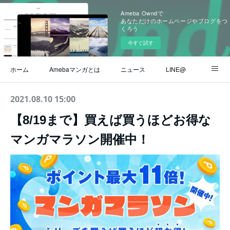
Ameba Owndで
あなただけのホームページやブログをつ
くろう
今すぐ試す
ホーム
Amebaマンガとは
ニュース
LINE@
Instagram
公式ブログ
ヘルプ / よくある質問
2021.08.10 15:00
【8/19まで】買えば買うほどお得な
お問い合わせ
マンガマラソン開催中！