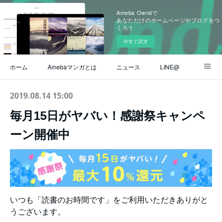
Ameba Owndで
あなただけのホームページやブログをつ
くろう
今すぐ試す
ホーム
Amebaマンガとは
ニュース
LINE@
Instagram
公式ブログ
ヘルプ / よくある質問
2019.08.14 15:00
毎月15日がヤバい！感謝祭キャンペ
お問い合わせ
ーン開催中
いつも「読書のお時間です」をご利用いただきありがと
うございます。