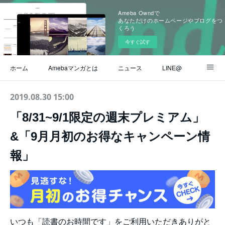
Ameba Owndで
あなただけのホームページやブログをつ
くろう
今すぐ試す
ホーム
Amebaマンガとは
ニュース
LINE@
Instagram
公式ブログ
ヘルプ / よくある質問
2019.08.30 15:00
「8/31~9/1限定の週末プレミアム」
お問い合わせ
&「9月月初のお得なキャンペーン情
報」
いつも「読書のお時間です」をご利用いただきありがと