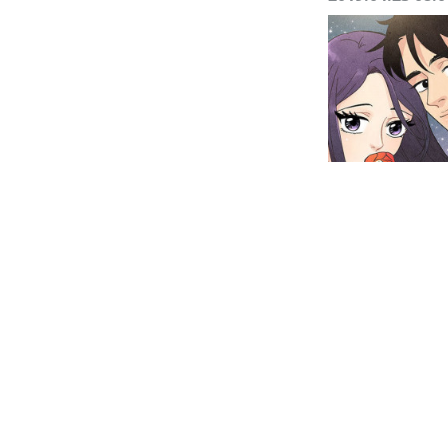
「読書のお時間です b
発のデジタルコミック
のように」（作者：ア