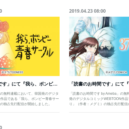
0
2019.04.23 08:00
「読書のお時間です」にて『我ら、ボンビー青春サークル』の独占先行配信スタート！
の無料連載において、韓国発のデジタ
「読書のお時間です by Ameba」の
ON作品である「我ら、ボンビー青春サー
発のデジタルコミックWEBTOON作品
の独占先行配信が開始しました。
り」（作者：メグミ）の独占先行配信
0