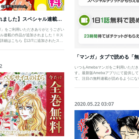
【作品が追加されました】スペシャル連載一覧【無料で一気読み！】
ンガ」をご利用いただきありがとうござい
シャル連載の作品が追加されました！※ス
詳細はこちら【12/7に追加されたス…
2
いつもAmebaマンガをご利用いただ
す。最新版Amebaアプリにて提供し
て、注目の無料連載が読めるようにな
2020.05.22 03:07